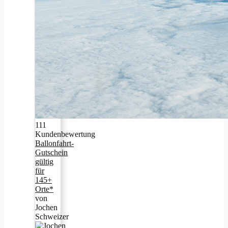
111
Kundenbewertung
Ballonfahrt-
Gutschein
gültig
für
145+
Orte*
von
Jochen
Schweizer