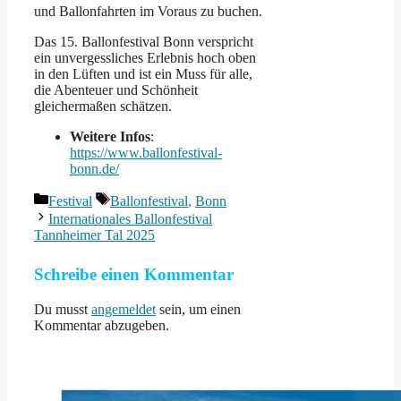
und Ballonfahrten im Voraus zu buchen.
Das 15. Ballonfestival Bonn verspricht
ein unvergessliches Erlebnis hoch oben
in den Lüften und ist ein Muss für alle,
die Abenteuer und Schönheit
gleichermaßen schätzen.
Weitere Infos
:
https://www.ballonfestival-
bonn.de/
Kategorien
Schlagwörter
Festival
Ballonfestival
,
Bonn
Internationales Ballonfestival
Tannheimer Tal 2025
Schreibe einen Kommentar
Du musst
angemeldet
sein, um einen
Kommentar abzugeben.