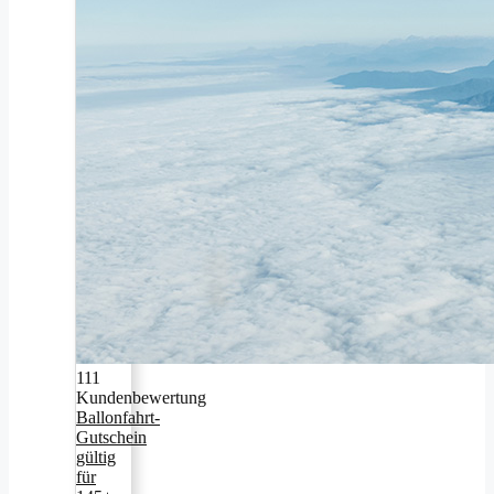
111
Kundenbewertung
Ballonfahrt-
Gutschein
gültig
für