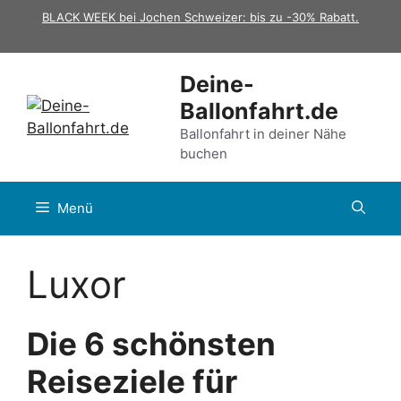
Zum
BLACK WEEK bei Jochen Schweizer: bis zu -30% Rabatt.
Inhalt
springen
Deine-
Ballonfahrt.de
Ballonfahrt in deiner Nähe
buchen
Menü
Luxor
Die 6 schönsten
Reiseziele für