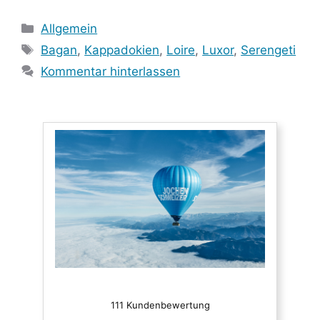
Kategorien
Allgemein
Schlagwörter
Bagan
,
Kappadokien
,
Loire
,
Luxor
,
Serengeti
Kommentar hinterlassen
111 Kundenbewertung